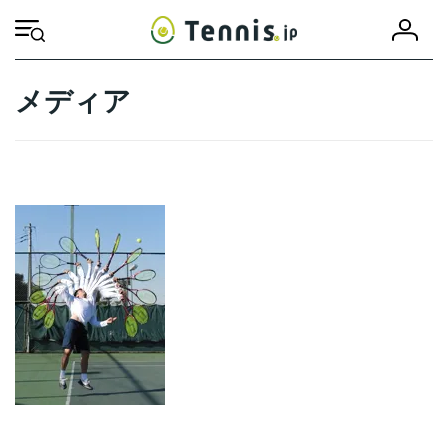
コ
ナ
会
ン
ビ
HOME
員
テ
ゲ
登
ン
ー
録
ツ
シ
メディア
へ
ョ
ス
ン
キ
に
ッ
移
プ
動