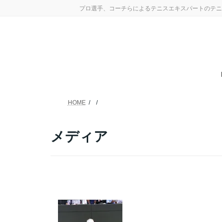
コ
ナ
プロ選手、コーチらによるテニスエキスパートのテニ
ン
ビ
テ
ゲ
ン
ー
ツ
シ
へ
ョ
ス
ン
キ
に
ッ
移
プ
動
HOME
メディア