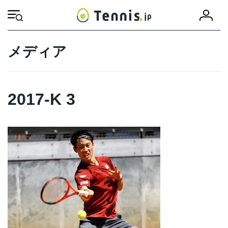
コ
ナ
会
ン
ビ
HOME
2017-K 3
2017-K 3
員
テ
ゲ
登
ン
ー
録
ツ
シ
メディア
へ
ョ
ス
ン
キ
に
ッ
移
2017-K 3
プ
動