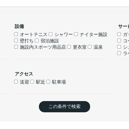
設備
サー
オートテニス
シャワー
ナイター施設
ガ
壁打ち
宿泊施設
コ
施設内スポーツ用品店
更衣室
温泉
シ
ラ
アクセス
送迎
駅近
駐車場