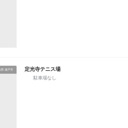
定光寺テニス場
知県 瀬戸市
駐車場なし