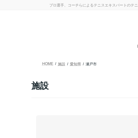
コ
ナ
プロ選手、コーチらによるテニスエキスパートのテニ
ン
ビ
テ
ゲ
ン
ー
ツ
シ
へ
ョ
ス
ン
キ
に
ッ
移
プ
動
HOME
施設
愛知県
瀬戸市
施設