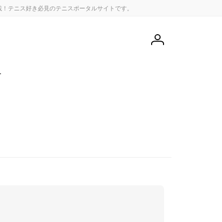
載！テニス好き必見のテニスポータルサイトです。
会
員
登
録
せ