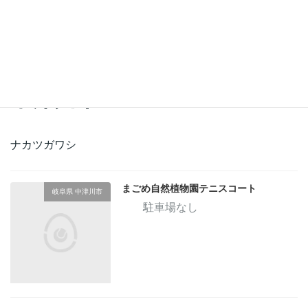
営業形態：
指定なし
フリーワード：
指定なし
中津川市
ナカツガワシ
まごめ自然植物園テニスコート
岐阜県 中津川市
駐車場なし