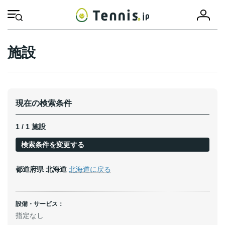
コ
ナ
会
ン
ビ
HOME
施設
北海道
虻田郡留寿都村
員
テ
ゲ
登
ン
ー
録
ツ
シ
施設
へ
ョ
ス
ン
キ
に
ッ
移
プ
動
現在の検索条件
1 / 1 施設
検索条件を変更する
都道府県
北海道
北海道に戻る
設備・サービス：
指定なし