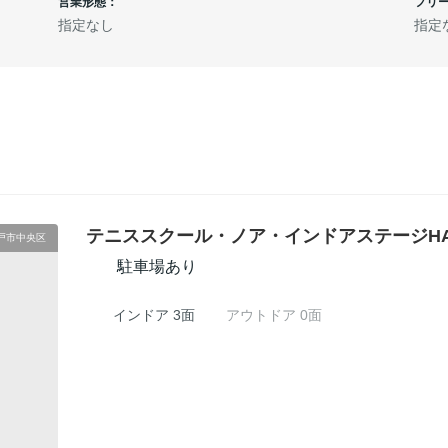
営業形態：
フリ
指定なし
指定
テニススクール・ノア・インドアステージH
戸市中央区
駐車場あり
インドア 3面
アウトドア 0面