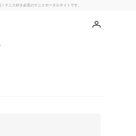
載！テニス好き必見のテニスポータルサイトです。
会
員
登
録
せ