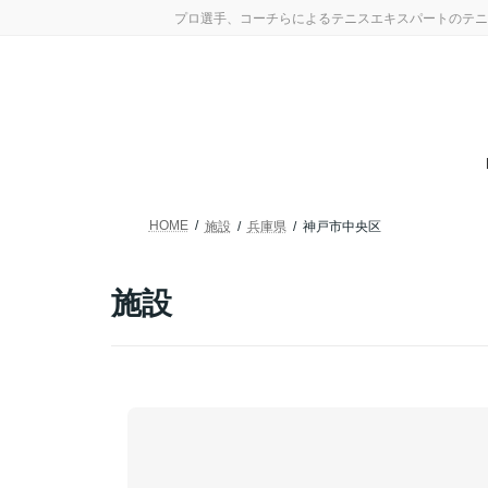
コ
ナ
プロ選手、コーチらによるテニスエキスパートのテニ
ン
ビ
テ
ゲ
ン
ー
ツ
シ
へ
ョ
ス
ン
キ
に
ッ
移
プ
動
HOME
施設
兵庫県
神戸市中央区
施設