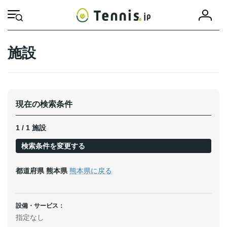
コ
ナ
会
ン
ビ
HOME
施設
熊本県
上益城郡益城町
員
テ
ゲ
登
ン
ー
録
ツ
シ
施設
へ
ョ
ス
ン
キ
に
ッ
移
プ
動
現在の検索条件
1 / 1 施設
検索条件を変更する
都道府県
熊本県
熊本県に戻る
設備・サービス：
指定なし