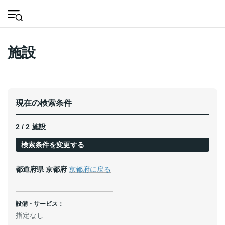
コ
ナ
会
ン
ビ
HOME
施設
京都府
向日市
員
テ
ゲ
登
ン
ー
録
ツ
シ
施設
へ
ョ
ス
ン
キ
に
ッ
移
プ
動
現在の検索条件
2 / 2 施設
検索条件を変更する
都道府県
京都府
京都府に戻る
設備・サービス：
指定なし