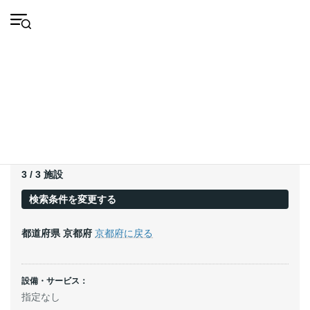
コ
ナ
会
ン
ビ
HOME
施設
京都府
長岡京市
員
テ
ゲ
登
ン
ー
録
ツ
シ
施設
へ
ョ
ス
ン
キ
に
ッ
移
プ
動
現在の検索条件
3 / 3 施設
検索条件を変更する
都道府県
京都府
京都府に戻る
設備・サービス：
指定なし