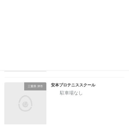
ロランインドアＴｅｎｎｉｓＳｔａｇｅ
三重県 津市
駐車場なし
安本プロテニススクール
三重県 津市
駐車場なし