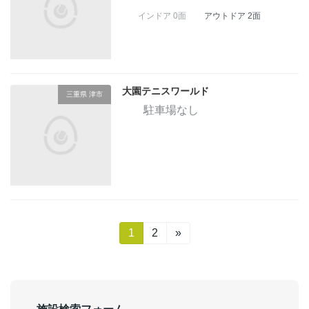
インドア 0面
アウトドア 2面
大園テニスワールド
三重県 津市
駐車場なし
投
固
1
固
2
»
定
定
稿
ペ
ペ
ー
ー
の
ジ
ジ