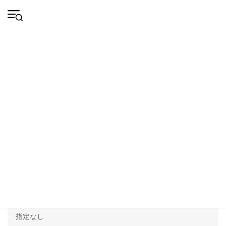
コ
ナ
会
ン
ビ
HOME
施設
埼玉県
熊谷市
員
テ
ゲ
登
ン
ー
録
ツ
シ
施設
へ
ョ
ス
ン
キ
に
ッ
移
プ
動
現在の検索条件
4 / 4 施設
検索条件を変更する
都道府県
埼玉県
埼玉県に戻る
設備・サービス：
指定なし