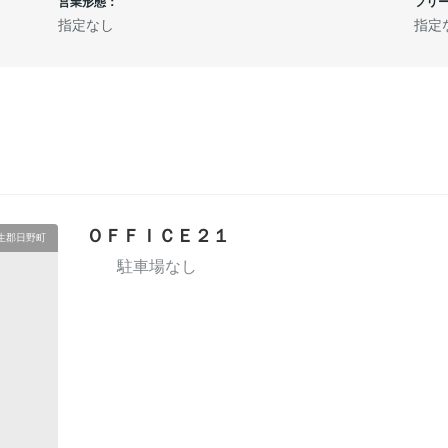
営業形態：
フリ
指定なし
指定
ＯＦＦＩＣＥ２１
生郡日野町
駐車場なし