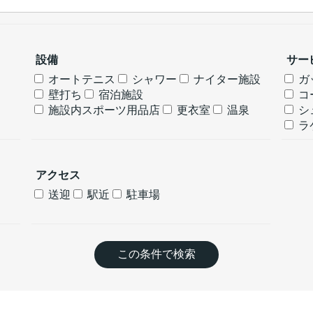
設備
サー
オートテニス
シャワー
ナイター施設
ガ
壁打ち
宿泊施設
コ
施設内スポーツ用品店
更衣室
温泉
シ
ラ
アクセス
送迎
駅近
駐車場