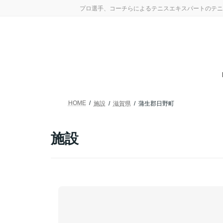
コ
ナ
プロ選手、コーチらによるテニスエキスパートのテニ
ン
ビ
テ
ゲ
ン
ー
ツ
シ
へ
ョ
ス
ン
キ
に
ッ
移
プ
動
HOME
施設
滋賀県
蒲生郡日野町
施設