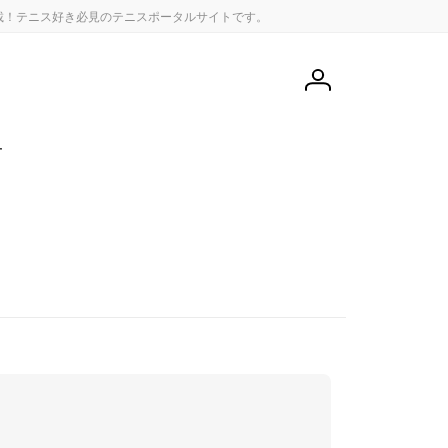
載！テニス好き必見のテニスポータルサイトです。
会
員
登
録
せ