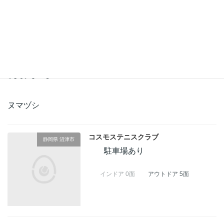
営業形態：
指定なし
フリーワード：
指定なし
沼津市
ヌマヅシ
コスモステニスクラブ
静岡県 沼津市
駐車場あり
インドア 0面
アウトドア 5面