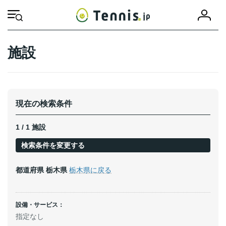
コ
ナ
会
ン
ビ
HOME
施設
栃木県
日光市
員
テ
ゲ
登
ン
ー
録
ツ
シ
施設
へ
ョ
ス
ン
キ
に
ッ
移
プ
動
現在の検索条件
1 / 1 施設
検索条件を変更する
都道府県
栃木県
栃木県に戻る
設備・サービス：
指定なし