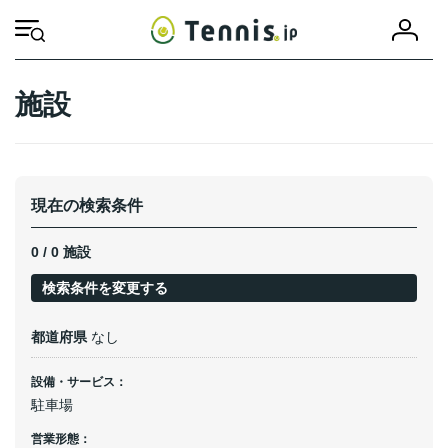
コ
ナ
会
ン
ビ
HOME
施設
アクセス
駐車場
員
テ
ゲ
登
ン
ー
録
ツ
シ
施設
へ
ョ
ス
ン
キ
に
ッ
移
プ
動
現在の検索条件
0 / 0 施設
検索条件を変更する
都道府県
なし
設備・サービス：
駐車場
営業形態：