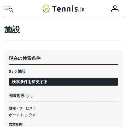
コ
ナ
会
ン
ビ
HOME
施設
サービス
ボールレンタル
員
テ
ゲ
登
ン
ー
録
ツ
シ
施設
へ
ョ
ス
ン
キ
に
ッ
移
プ
動
現在の検索条件
0 / 0 施設
検索条件を変更する
都道府県
なし
設備・サービス：
ボールレンタル
営業形態：