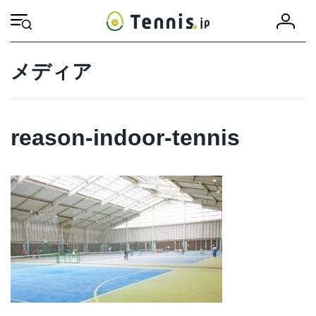
コ
ナ
会
ン
ビ
HOME
reason-indoor-tennis
reason-indoor-tennis
員
テ
ゲ
登
ン
ー
録
ツ
シ
メディア
へ
ョ
ス
ン
キ
に
ッ
移
reason-indoor-tennis
プ
動