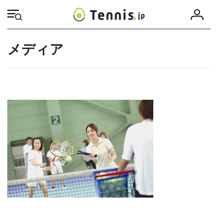
コ
ナ
会
ン
ビ
HOME
員
テ
ゲ
登
ン
ー
録
ツ
シ
メディア
へ
ョ
ス
ン
キ
に
ッ
移
プ
動