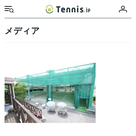
コ
ナ
会
ン
ビ
HOME
員
テ
ゲ
登
ン
ー
録
ツ
シ
メディア
へ
ョ
ス
ン
キ
に
ッ
移
プ
動