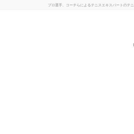
コ
ナ
プロ選手、コーチらによるテニスエキスパートのテニ
ン
ビ
テ
ゲ
ン
ー
ツ
シ
へ
ョ
ス
ン
キ
に
ッ
移
プ
動