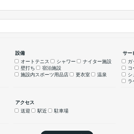
設備
サー
オートテニス
シャワー
ナイター施設
ガ
壁打ち
宿泊施設
コ
施設内スポーツ用品店
更衣室
温泉
シ
ラ
アクセス
送迎
駅近
駐車場