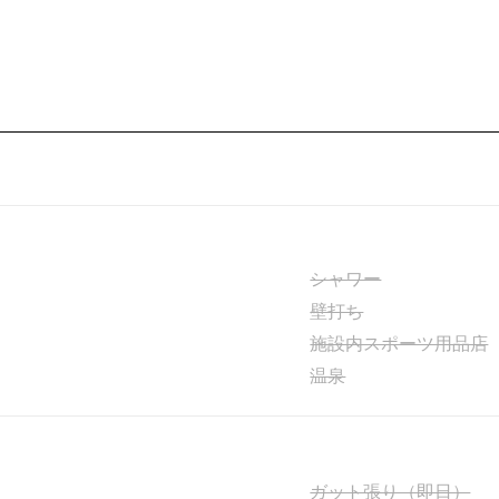
シャワー
壁打ち
施設内スポーツ用品店
温泉
ガット張り（即日）