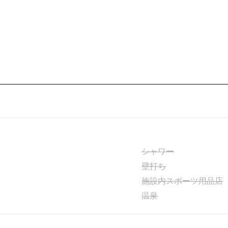
シャワー
壁打ち
施設内スポーツ用品店
温泉