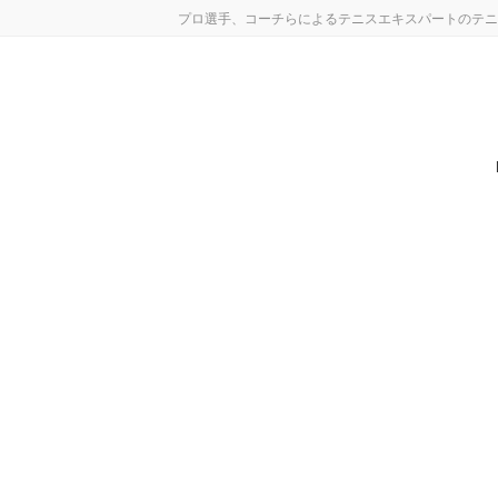
コ
ナ
プロ選手、コーチらによるテニスエキスパートのテニ
ン
ビ
テ
ゲ
ン
ー
ツ
シ
へ
ョ
ス
ン
キ
に
ッ
移
プ
動