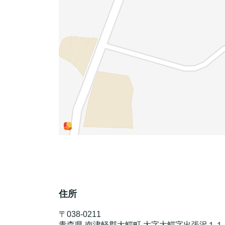
住所
〒
038-0211
青森県
南津軽郡大鰐町
大字大鰐字出張沢１１