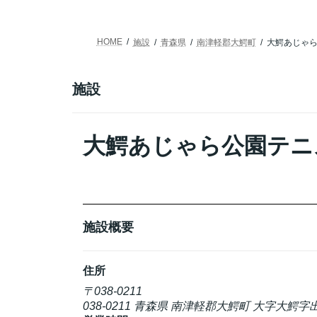
HOME
施設
青森県
南津軽郡大鰐町
大鰐あじゃ
施設
大鰐あじゃら公園テニ
施設概要
住所
〒038-0211
038-0211 青森県 南津軽郡大鰐町 大字大鰐