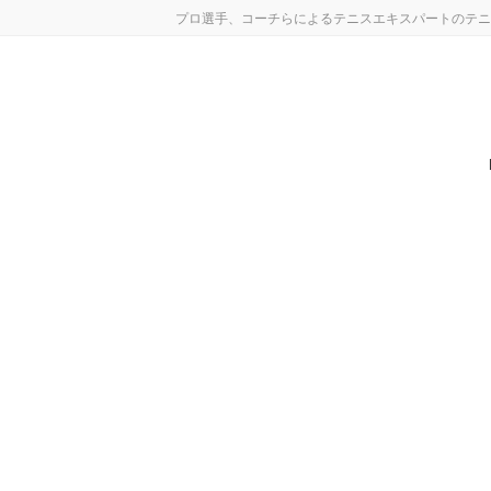
コ
ナ
プロ選手、コーチらによるテニスエキスパートのテニ
ン
ビ
テ
ゲ
ン
ー
ツ
シ
へ
ョ
ス
ン
キ
に
ッ
移
プ
動