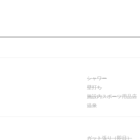
シャワー
壁打ち
施設内スポーツ用品店
温泉
ガット張り（即日）