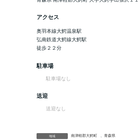
アクセス
奥羽本線大鰐温泉駅
弘南鉄道大鰐線大鰐駅
徒歩２２分
駐車場
駐車場なし
送迎
送迎なし
南津軽郡大鰐町
、
青森県
地域