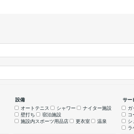
設備
サー
オートテニス
シャワー
ナイター施設
ガ
壁打ち
宿泊施設
コ
施設内スポーツ用品店
更衣室
温泉
シ
ラ