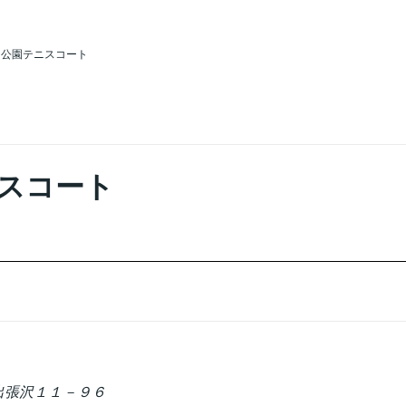
ら公園テニスコート
スコート
字出張沢１１－９６