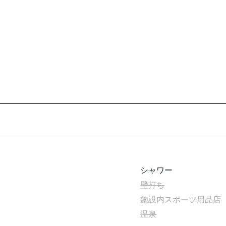
シャワー
壁打ち
施設内スポーツ用品店
温泉