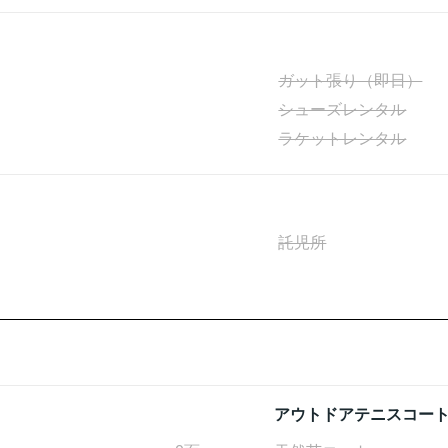
ガット張り（即日）
シューズレンタル
ラケットレンタル
託児所
アウトドアテニスコー