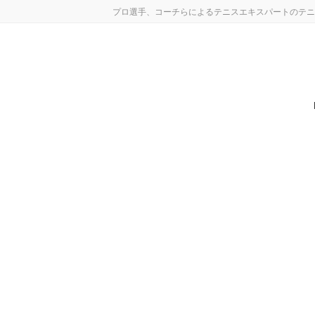
コ
ナ
プロ選手、コーチらによるテニスエキスパートのテニ
ン
ビ
テ
ゲ
ン
ー
ツ
シ
へ
ョ
ス
ン
キ
に
ッ
移
プ
動