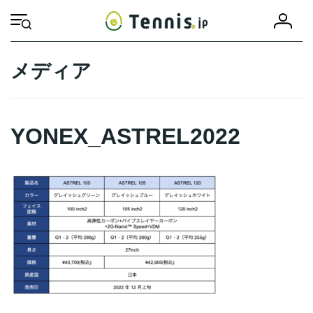
コ
ナ
会
ン
ビ
HOME
YONEX_ASTREL2022
YONEX_ASTREL2022
員
テ
ゲ
登
ン
ー
録
ツ
シ
メディア
へ
ョ
ス
ン
キ
に
ッ
移
YONEX_ASTREL2022
プ
動