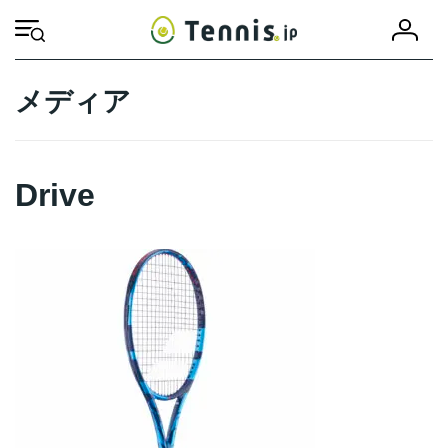
コ
ナ
会
ン
ビ
HOME
Drive
Drive
員
テ
ゲ
登
ン
ー
録
ツ
シ
メディア
へ
ョ
ス
ン
キ
に
ッ
移
Drive
プ
動