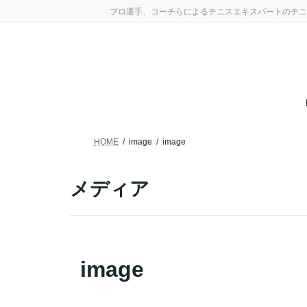
コ
ナ
プロ選手、コーチらによるテニスエキスパートのテニ
ン
ビ
テ
ゲ
ン
ー
ツ
シ
へ
ョ
ス
ン
キ
に
ッ
移
プ
動
HOME
image
image
メディア
image