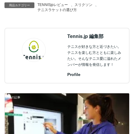
TENNISjpレビュー
、
スリクソン
、
用品カテゴリー
テニスラケットの選び方
Tennis.jp 編集部
テニスが好きな方と近づきたい。
テニスを楽しむ方とともに楽しみ
たい。そんなテニス愛に溢れたメ
ンバーが情報を発信します！
Profile
前の記事