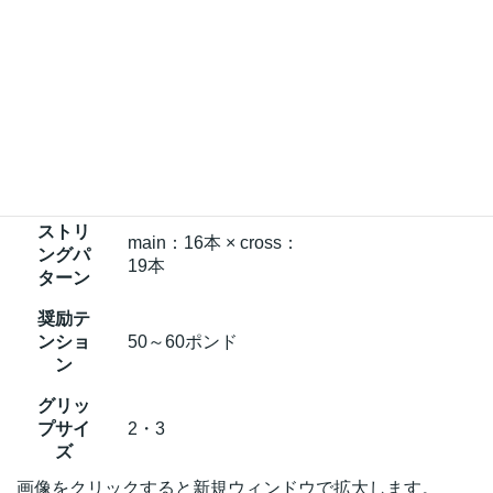
27インチ
長さ
SRIXON X2.0+は27.5
インチ
フレー
20mm-21mm
ム厚
バラン
315mm
ス
ストリ
main：16本 × cross：
ングパ
19本
ターン
奨励テ
ンショ
50～60ポンド
ン
グリッ
プサイ
2・3
ズ
画像をクリックすると新規ウィンドウで拡大します。