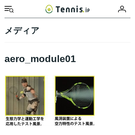
コ
ナ
会
ン
ビ
HOME
aero_module01
aero_module01
員
テ
ゲ
登
ン
ー
録
ツ
シ
メディア
へ
ョ
ス
ン
キ
に
ッ
移
aero_module01
プ
動