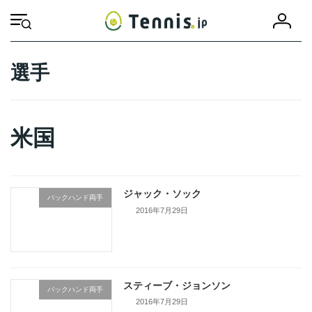
コ
ナ
会
ン
ビ
HOME
選手
米国
員
テ
ゲ
登
ン
ー
録
ツ
シ
選手
へ
ョ
ス
ン
キ
に
ッ
移
米国
プ
動
ジャック・ソック
バックハンド両手
2016年7月29日
続きを読む
スティーブ・ジョンソン
バックハンド両手
2016年7月29日