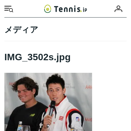
コ
ナ
会
ン
ビ
HOME
IMG_3502s.jpg
IMG_3502s.jpg
員
テ
ゲ
登
ン
ー
録
ツ
シ
メディア
へ
ョ
ス
ン
キ
に
ッ
移
IMG_3502s.jpg
プ
動