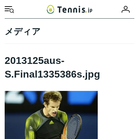
コ
ナ
会
ン
ビ
HOME
2013125aus-S.Final1335386s.jpg
2013125aus-S.Final1335386s
員
テ
ゲ
登
ン
ー
録
ツ
シ
メディア
へ
ョ
ス
ン
キ
に
ッ
移
2013125aus-
プ
動
S.Final1335386s.jpg