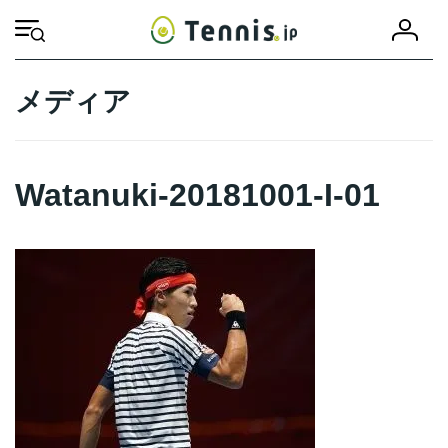
コ
ナ
会
ン
ビ
HOME
Watanuki-20181001-I-01
Watanuki-20181001-I-01
員
テ
ゲ
登
ン
ー
録
ツ
シ
メディア
へ
ョ
ス
ン
キ
に
ッ
移
Watanuki-20181001-I-01
プ
動