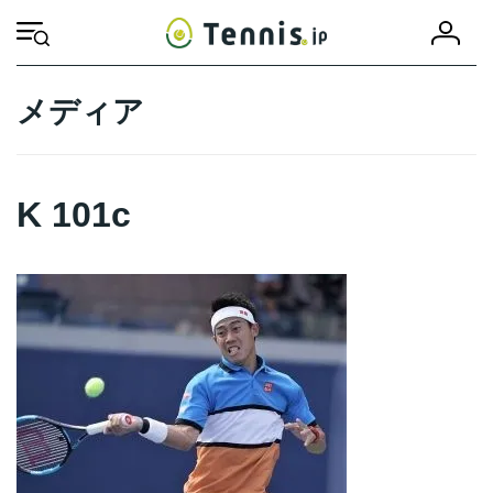
コ
ナ
会
ン
ビ
HOME
K 101c
K 101c
員
テ
ゲ
登
ン
ー
録
ツ
シ
メディア
へ
ョ
ス
ン
キ
に
ッ
移
K 101c
プ
動