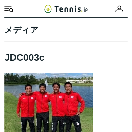
コ
ナ
会
ン
ビ
HOME
JDC003c
JDC003c
員
テ
ゲ
登
ン
ー
録
ツ
シ
メディア
へ
ョ
ス
ン
キ
に
ッ
移
JDC003c
プ
動