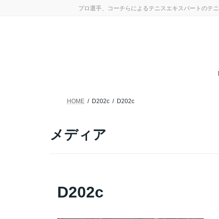
コ
ナ
プロ選手、コーチらによるテニスエキスパートのテニ
ン
ビ
テ
ゲ
ン
ー
ツ
シ
へ
ョ
ス
ン
キ
に
ッ
移
プ
動
HOME
D202c
D202c
メディア
D202c