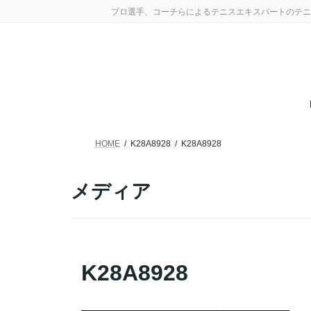
コ
ナ
プロ選手、コーチらによるテニスエキスパートのテニ
ン
ビ
テ
ゲ
ン
ー
ツ
シ
へ
ョ
ス
ン
キ
に
ッ
移
プ
動
HOME
K28A8928
K28A8928
メディア
K28A8928