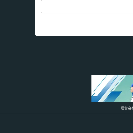
検
索:
運営会