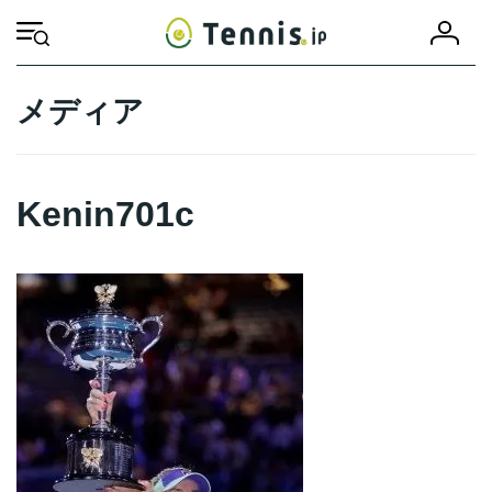
コ
ナ
会
ン
ビ
HOME
Kenin701c
Kenin701c
員
テ
ゲ
登
ン
ー
録
ツ
シ
メディア
へ
ョ
ス
ン
キ
に
ッ
移
Kenin701c
プ
動