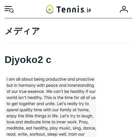
コ
ナ
会
ン
ビ
HOME
Djyoko2 c
Djyoko2 c
員
テ
ゲ
登
ン
ー
録
ツ
シ
メディア
へ
ョ
ス
ン
キ
に
ッ
移
Djyoko2 c
プ
動