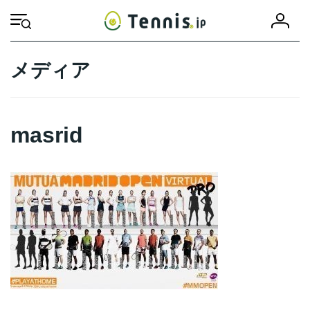
コ
ナ
会
ン
ビ
HOME
masrid
masrid
員
テ
ゲ
登
ン
ー
録
ツ
シ
メディア
へ
ョ
ス
ン
キ
に
ッ
移
masrid
プ
動