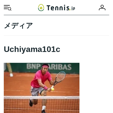
コ
ナ
会
ン
ビ
HOME
Uchiyama101c
Uchiyama101c
員
テ
ゲ
登
ン
ー
録
ツ
シ
メディア
へ
ョ
ス
ン
キ
に
ッ
移
Uchiyama101c
プ
動