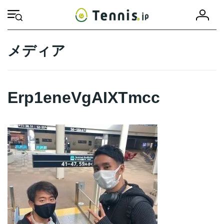
コ
ナ
会
ン
ビ
HOME
Erp1eneVgAIXTmcc
Erp1eneVgAIXTmcc
員
テ
ゲ
登
ン
ー
録
ツ
シ
メディア
へ
ョ
ス
ン
キ
に
ッ
移
Erp1eneVgAIXTmcc
プ
動