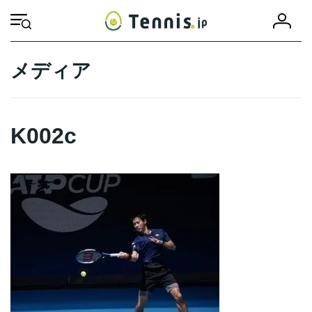
コ
ナ
会
ン
ビ
HOME
K002c
K002c
員
テ
ゲ
登
ン
ー
録
ツ
シ
メディア
へ
ョ
ス
ン
キ
に
ッ
移
K002c
プ
動