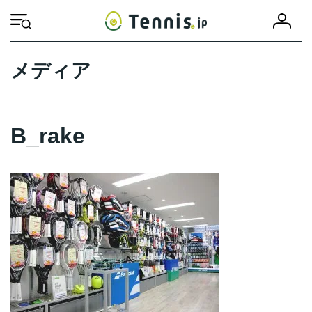
コ
ナ
会
ン
ビ
HOME
B_rake
B_rake
員
テ
ゲ
登
ン
ー
録
ツ
シ
メディア
へ
ョ
ス
ン
キ
に
ッ
移
B_rake
プ
動