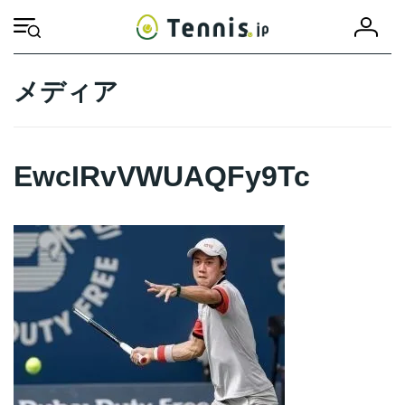
コ
ナ
会
ン
ビ
HOME
EwcIRvVWUAQFy9Tc
EwcIRvVWUAQFy9Tc
員
テ
ゲ
登
ン
ー
録
ツ
シ
メディア
へ
ョ
ス
ン
キ
に
ッ
移
EwcIRvVWUAQFy9Tc
プ
動