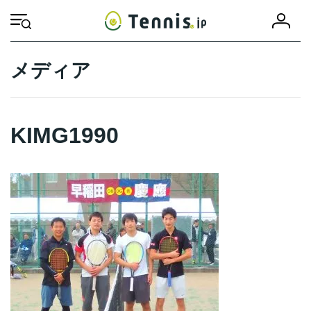
コ
ナ
会
ン
ビ
HOME
KIMG1990
KIMG1990
員
テ
ゲ
登
ン
ー
録
ツ
シ
メディア
へ
ョ
ス
ン
キ
に
ッ
移
KIMG1990
プ
動