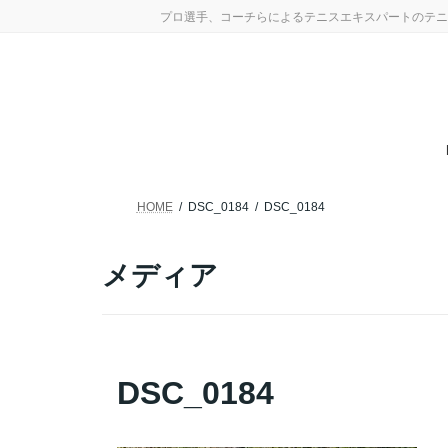
コ
ナ
プロ選手、コーチらによるテニスエキスパートのテニ
ン
ビ
テ
ゲ
ン
ー
ツ
シ
へ
ョ
ス
ン
キ
に
ッ
移
プ
動
HOME
DSC_0184
DSC_0184
メディア
DSC_0184