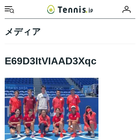
コ
ナ
会
ン
ビ
HOME
E69D3ItVIAAD3Xqc
E69D3ItVIAAD3Xqc
員
テ
ゲ
登
ン
ー
録
ツ
シ
メディア
へ
ョ
ス
ン
キ
に
ッ
移
E69D3ItVIAAD3Xqc
プ
動