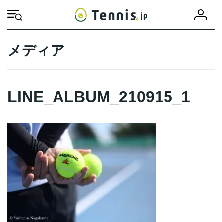
コ
ナ
会
ン
ビ
HOME
LINE_ALBUM_210915_1
LINE_ALBUM_210915_1
員
テ
ゲ
登
ン
ー
録
ツ
シ
メディア
へ
ョ
ス
ン
キ
に
ッ
移
LINE_ALBUM_210915_1
プ
動