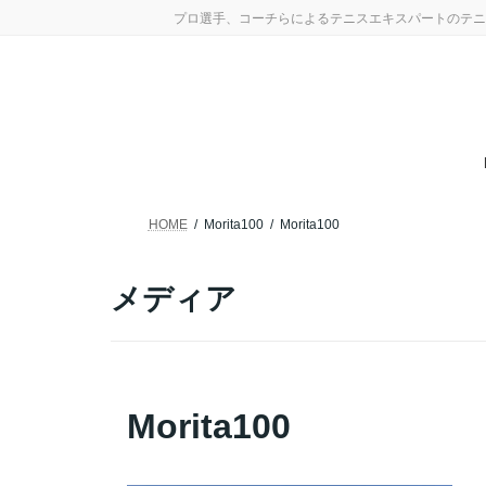
コ
ナ
プロ選手、コーチらによるテニスエキスパートのテニ
ン
ビ
テ
ゲ
ン
ー
ツ
シ
へ
ョ
ス
ン
キ
に
ッ
移
プ
動
HOME
Morita100
Morita100
メディア
Morita100